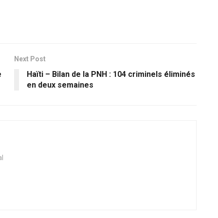
Next Post
e
Haïti – Bilan de la PNH : 104 criminels éliminés
en deux semaines
al