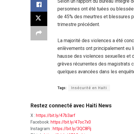
Selon un rapport du Bureau Intégré de
personnes ont été tuées ou blessées.
de 45% des meurtres et blessures pa
trimestre précédent.
La majorité des violences a été conc
enlèvements ont principalement eu li
hausse des violences sexuelles et de
grèves récurrentes des magistrats co
quelques avancées dans les enquêtes
Tags:
Insécurité en Haïti
Restez connecté avec Haiti News
X :
https://bit.ly/47b3arf
Facebook:
https://bit.ly/47oc7x0
Instagram :
https://bit.ly/3QC8FIj