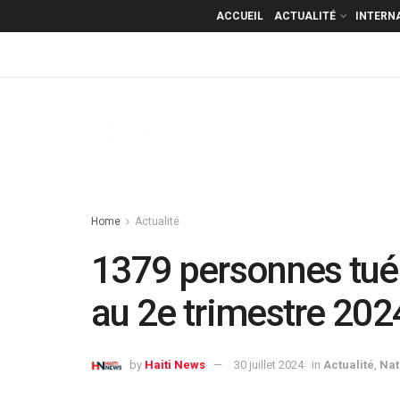
ACCUEIL
ACTUALITÉ
INTERN
Home
Actualité
1379 personnes tuée
au 2e trimestre 202
by
Haiti News
30 juillet 2024
in
Actualité
,
Nat