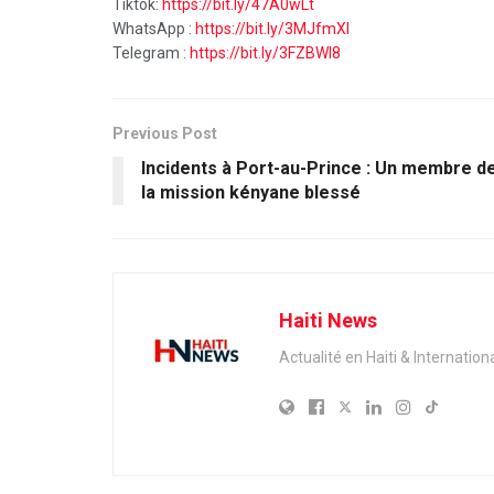
Tiktok:
https://bit.ly/47A0wLt
WhatsApp :
https://bit.ly/3MJfmXI
Telegram :
https://bit.ly/3FZBWI8
Previous Post
Incidents à Port-au-Prince : Un membre d
la mission kényane blessé
Haiti News
Actualité en Haiti & Internation