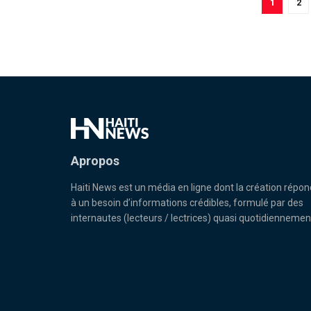
1
2
Apropos
Haiti News est un média en ligne dont la création répon
à un besoin d’informations crédibles, formulé par des
internautes (lecteurs / lectrices) quasi quotidiennemen