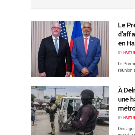
Le Pr
d’affa
en Haï
BY
HAITI 
Le Premie
réunion s
À Del
une h
métro
BY
HAITI 
Des agent