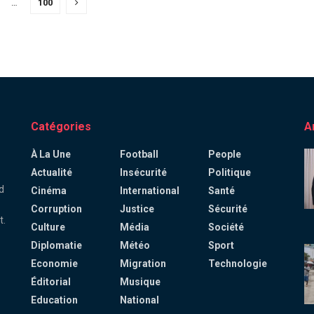
…
100
Catégories
A
À La Une
Football
People
Actualité
Insécurité
Politique
d
Cinéma
International
Santé
Corruption
Justice
Sécurité
t.
Culture
Média
Société
Diplomatie
Météo
Sport
Economie
Migration
Technologie
Éditorial
Musique
Education
National