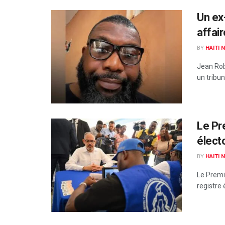
Un ex
affair
BY
HAITI 
Jean Robe
un tribun
Le Pre
électo
BY
HAITI 
Le Premie
registre 