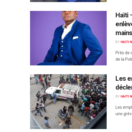
Haïti
enlèv
mains
BY
HAITI 
Près de 
de la Pol
Les e
décle
BY
HAITI 
Les empl
une grève