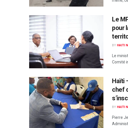
mené, ce 
Le MP
pour 
territ
BY
HAITI 
Le minist
Comité i
Haïti
chef 
s’insc
BY
HAITI 
Pierre J
Administr