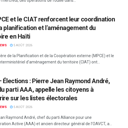
mercredi, des opérations de fouille dans...
CE et le CIAT renforcent leur coordination
la planification et l’aménagement du
oire en Haïti
NEWS
5 AOÛT 2026
ère de la Planification et de la Coopération externe (MPCE) et le
nterministériel d’aménagement du territoire (CIAT) ont...
 – Élections : Pierre Jean Raymond André,
du parti AAA, appelle les citoyens à
rire sur les listes électorales
NEWS
5 AOÛT 2026
ean Raymond André, chef du parti Alliance pour une
ation Active (AAA) et ancien directeur général de l’OAVCT, a...