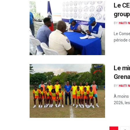
Le CE
group
BY
HAITI 
Le Consei
période 
Le mi
Grena
BY
HAITI 
À moins 
2026, les