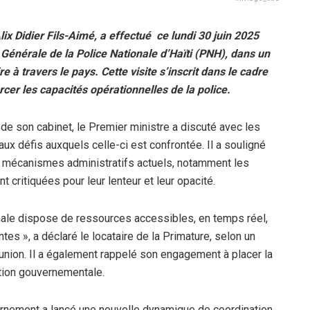
ix Didier Fils-Aimé, a effectué ce lundi 30 juin 2025
n Générale de la Police Nationale d’Haïti (PNH), dans un
e à travers le pays. Cette visite s’inscrit dans le cadre
er les capacités opérationnelles de la police.
 son cabinet, le Premier ministre a discuté avec les
x défis auxquels celle-ci est confrontée. Il a souligné
es mécanismes administratifs actuels, notamment les
critiquées pour leur lenteur et leur opacité.
ionale dispose de ressources accessibles, en temps réel,
es », a déclaré le locataire de la Primature, selon un
union. Il a également rappelé son engagement à placer la
tion gouvernementale.
ernement a lancé une nouvelle dynamique de coordination