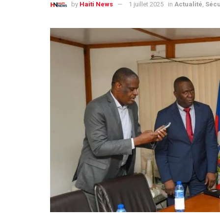
by
Haiti News
1 juillet 2025
in
Actualité
,
Sécu