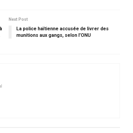
Next Post
à
La police haïtienne accusée de livrer des
à
munitions aux gangs, selon l’ONU
al