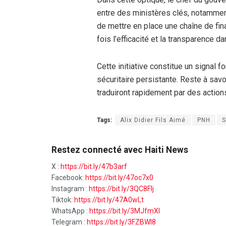
entre des ministères clés, notamment
de mettre en place une chaîne de fin
fois l’efficacité et la transparence d
Cette initiative constitue un signal fo
sécuritaire persistante. Reste à sav
traduiront rapidement par des action
Tags:
Alix Didier Fils Aimé
PNH
S
Restez connecté avec Haiti News
X :
https://bit.ly/47b3arf
Facebook:
https://bit.ly/47oc7x0
Instagram :
https://bit.ly/3QC8FIj
Tiktok:
https://bit.ly/47A0wLt
WhatsApp :
https://bit.ly/3MJfmXI
Telegram :
https://bit.ly/3FZBWI8