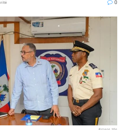
0
rité
#image_title