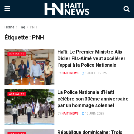
Home
Tag
PNH
Étiquette :
PNH
Haïti: Le Premier Ministre Alix
ACTUALITÉ
Didier Fils-Aimé veut accélérer
l’appui à la Police Nationale
BY
HAITI NEWS
1 JUILLET 2025
La Police Nationale d’Haïti
ACTUALITÉ
célèbre son 30ème anniversaire
par un hommage solennel
BY
HAITI NEWS
13 JUIN 2025
République dominicaine: Trois