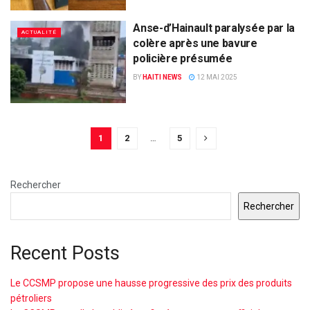
Anse-d’Hainault paralysée par la
ACTUALITÉ
colère après une bavure
policière présumée
BY
HAITI NEWS
12 MAI 2025
1
2
…
5
Rechercher
Rechercher
Recent Posts
Le CCSMP propose une hausse progressive des prix des produits
pétroliers