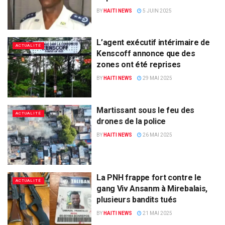
BY
HAITI NEWS
5 JUIN 2025
L’agent exécutif intérimaire de
ACTUALITÉ
Kenscoff annonce que des
zones ont été reprises
BY
HAITI NEWS
29 MAI 2025
Martissant sous le feu des
ACTUALITÉ
drones de la police
BY
HAITI NEWS
26 MAI 2025
La PNH frappe fort contre le
ACTUALITÉ
gang Viv Ansanm à Mirebalais,
plusieurs bandits tués
BY
HAITI NEWS
21 MAI 2025