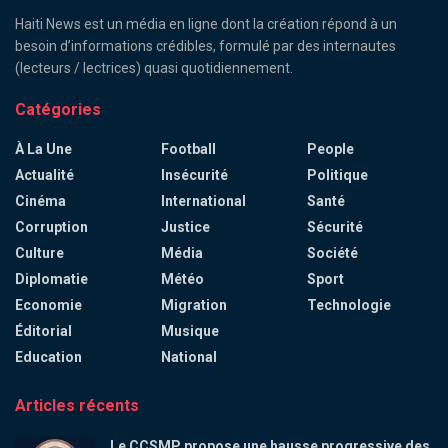
Haiti News est un média en ligne dont la création répond à un
besoin d’informations crédibles, formulé par des internautes
(lecteurs / lectrices) quasi quotidiennement.
Catégories
À La Une
Football
People
Actualité
Insécurité
Politique
Cinéma
International
Santé
Corruption
Justice
Sécurité
Culture
Média
Société
Diplomatie
Météo
Sport
Economie
Migration
Technologie
Éditorial
Musique
Education
National
Articles récents
Le CCSMP propose une hausse progressive des