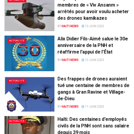
ACTUALITÉ
membres de « Viv Ansanm »
arrêtés pour avoir voulu acheter
des drones kamikazes
BY
HAITI NEWS
13 JUIN 2025
Alix Didier Fils-Aimé salue le 30e
ACTUALITÉ
anniversaire de la PNH et
réaffirme l’appui de l’État
BY
HAITI NEWS
12 JUIN 2025
Des frappes de drones auraient
ACTUALITÉ
tué une centaine de membres de
gangs à Gran Ravine et Village-
de-Dieu
BY
HAITI NEWS
11 JUIN 2025
Haïti: Des centaines d’employés
ACTUALITÉ
civils de la PNH sont sans salaire
depuis 39 mois