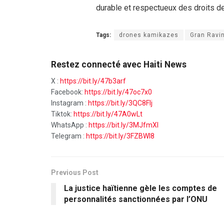
durable et respectueux des droits d
Tags:
drones kamikazes
Gran Ravi
Restez connecté avec Haiti News
X :
https://bit.ly/47b3arf
Facebook:
https://bit.ly/47oc7x0
Instagram :
https://bit.ly/3QC8FIj
Tiktok:
https://bit.ly/47A0wLt
WhatsApp :
https://bit.ly/3MJfmXI
Telegram :
https://bit.ly/3FZBWI8
Previous Post
La justice haïtienne gèle les comptes de
personnalités sanctionnées par l’ONU