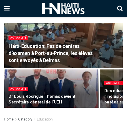
ACTUALITÉ
Haïti-Éducation: Pas de centres
d’examen à Port-au-Prince, les élèves
sont envoyés à Delmas
ACTUALITÉ
ACTUALITÉ
Des éducat
Dr Louis Rodrigue Thomas devient
l’inclusion 
Secrétaire général de l’UEH
basées sur 
Home
Category
Education