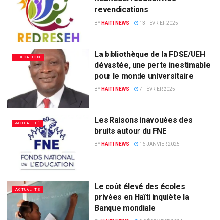
revendications
BY
HAITI NEWS
13 FÉVRIER 2025
La bibliothèque de la FDSE/UEH
EDUCATION
dévastée, une perte inestimable
pour le monde universitaire
BY
HAITI NEWS
7 FÉVRIER 2025
Les Raisons inavouées des
ACTUALITÉ
bruits autour du FNE
BY
HAITI NEWS
16 JANVIER 2025
Le coût élevé des écoles
ACTUALITÉ
privées en Haïti inquiète la
Banque mondiale