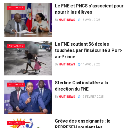
Le FNE et PNCS s’associent pour
ACTUALITÉ
nourrir les élèves
BY
HAITI NEWS
15 AVRIL 2025
Le FNE soutient 56 écoles
ACTUALITÉ
touchées par l’insécurité à Port-
au-Prince
BY
HAITI NEWS
11 AVRIL 2025
Sterline Civil installée a la
ACTUALITÉ
direction du FNE
BY
HAITI NEWS
19 FÉVRIER 2025
Grève des enseignants : le
ACTUALITÉ
REDRESEH soutient les