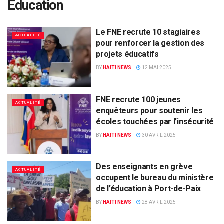
Education
Le FNE recrute 10 stagiaires
ACTUALITÉ
pour renforcer la gestion des
projets éducatifs
BY
HAITI NEWS
12 MAI 2025
FNE recrute 100 jeunes
ACTUALITÉ
enquêteurs pour soutenir les
écoles touchées par l’insécurité
BY
HAITI NEWS
30 AVRIL 2025
Des enseignants en grève
ACTUALITÉ
occupent le bureau du ministère
de l’éducation à Port-de-Paix
BY
HAITI NEWS
28 AVRIL 2025