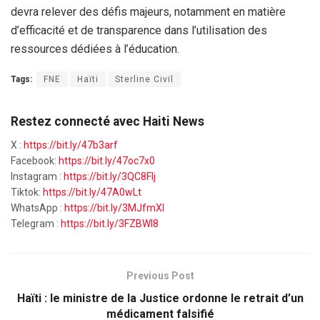
devra relever des défis majeurs, notamment en matière
d’efficacité et de transparence dans l’utilisation des
ressources dédiées à l’éducation.
Tags:
FNE
Haïti
Sterline Civil
Restez connecté avec Haiti News
X :
https://bit.ly/47b3arf
Facebook:
https://bit.ly/47oc7x0
Instagram :
https://bit.ly/3QC8FIj
Tiktok:
https://bit.ly/47A0wLt
WhatsApp :
https://bit.ly/3MJfmXI
Telegram :
https://bit.ly/3FZBWI8
Previous Post
Haïti : le ministre de la Justice ordonne le retrait d’un
médicament falsifié