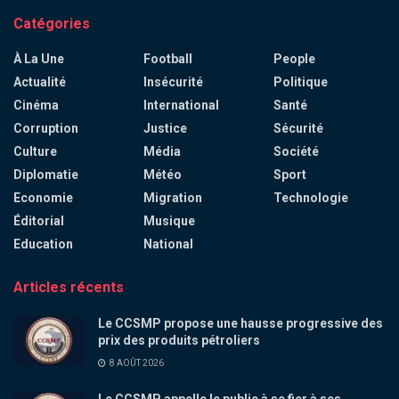
Catégories
À La Une
Football
People
Actualité
Insécurité
Politique
Cinéma
International
Santé
Corruption
Justice
Sécurité
Culture
Média
Société
Diplomatie
Météo
Sport
Economie
Migration
Technologie
Éditorial
Musique
Education
National
Articles récents
Le CCSMP propose une hausse progressive des
prix des produits pétroliers
8 AOÛT 2026
Le CCSMP appelle le public à se fier à ses