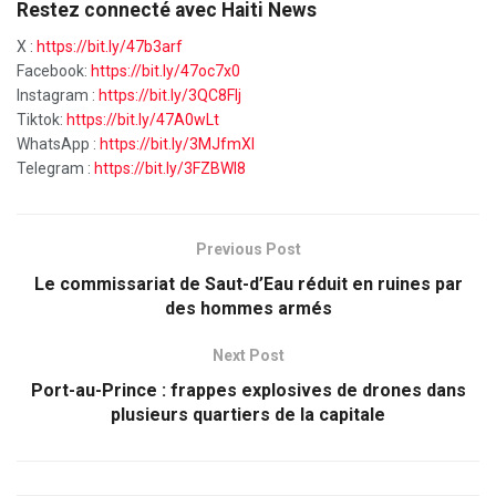
Restez connecté avec Haiti News
X :
https://bit.ly/47b3arf
Facebook:
https://bit.ly/47oc7x0
Instagram :
https://bit.ly/3QC8FIj
Tiktok:
https://bit.ly/47A0wLt
WhatsApp :
https://bit.ly/3MJfmXI
Telegram :
https://bit.ly/3FZBWI8
Previous Post
Le commissariat de Saut-d’Eau réduit en ruines par
des hommes armés
Next Post
Port-au-Prince : frappes explosives de drones dans
plusieurs quartiers de la capitale