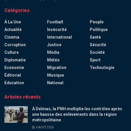
Catégories
À La Une
Football
People
Actualité
Insécurité
Politique
Cinéma
International
Santé
Corruption
Justice
Sécurité
Culture
Média
Société
Diplomatie
Météo
Sport
Economie
Migration
Technologie
Éditorial
Musique
Education
National
Articles récents
À Delmas, la PNH multiplie les contrôles après
une hausse des enlèvements dans la région
métropolitaine
6 AOÛT 2026