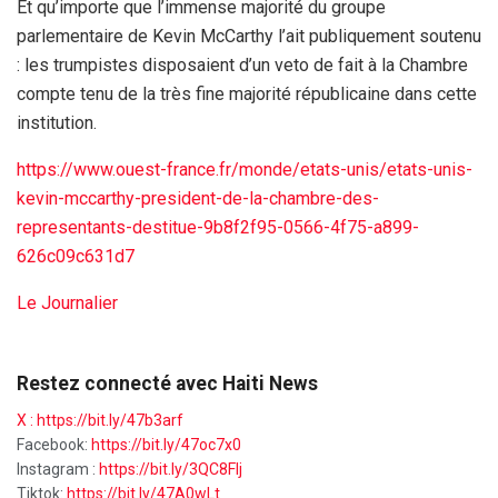
Et qu’importe que l’immense majorité du groupe
parlementaire de Kevin McCarthy l’ait publiquement soutenu
: les trumpistes disposaient d’un veto de fait à la Chambre
compte tenu de la très fine majorité républicaine dans cette
institution.
https://www.ouest-france.fr/monde/etats-unis/etats-unis-
kevin-mccarthy-president-de-la-chambre-des-
representants-destitue-9b8f2f95-0566-4f75-a899-
626c09c631d7
Le Journalier
Restez connecté avec Haiti News
X :
https://bit.ly/47b3arf
Facebook:
https://bit.ly/47oc7x0
Instagram :
https://bit.ly/3QC8FIj
Tiktok:
https://bit.ly/47A0wLt