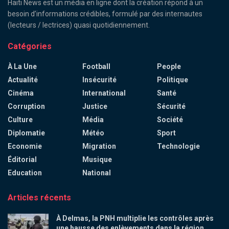
Haiti News est un média en ligne dont la création répond à un
besoin d’informations crédibles, formulé par des internautes
(lecteurs / lectrices) quasi quotidiennement.
Catégories
À La Une
Football
People
Actualité
Insécurité
Politique
Cinéma
International
Santé
Corruption
Justice
Sécurité
Culture
Média
Société
Diplomatie
Météo
Sport
Economie
Migration
Technologie
Éditorial
Musique
Education
National
Articles récents
À Delmas, la PNH multiplie les contrôles après
une hausse des enlèvements dans la région