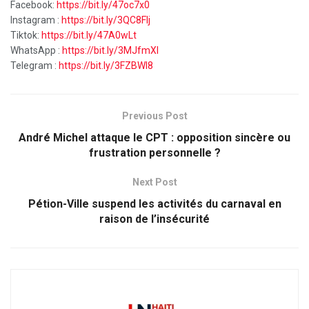
Facebook:
https://bit.ly/47oc7x0
Instagram :
https://bit.ly/3QC8FIj
Tiktok:
https://bit.ly/47A0wLt
WhatsApp :
https://bit.ly/3MJfmXI
Telegram :
https://bit.ly/3FZBWI8
Previous Post
André Michel attaque le CPT : opposition sincère ou
frustration personnelle ?
Next Post
Pétion-Ville suspend les activités du carnaval en
raison de l’insécurité