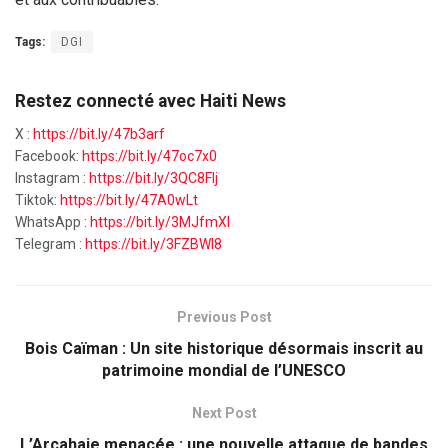
Tags:
DGI
Restez connecté avec Haiti News
X :
https://bit.ly/47b3arf
Facebook:
https://bit.ly/47oc7x0
Instagram :
https://bit.ly/3QC8FIj
Tiktok:
https://bit.ly/47A0wLt
WhatsApp :
https://bit.ly/3MJfmXI
Telegram :
https://bit.ly/3FZBWI8
Previous Post
Bois Caïman : Un site historique désormais inscrit au
patrimoine mondial de l’UNESCO
Next Post
L’Arcahaie menacée : une nouvelle attaque de bandes