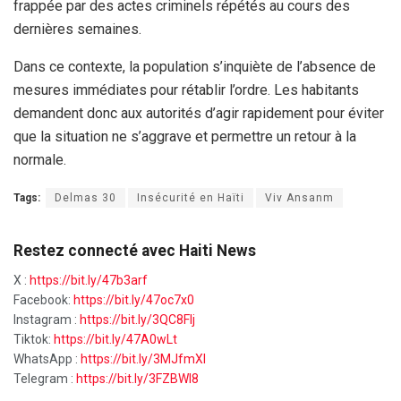
frappée par des actes criminels répétés au cours des
dernières semaines.
Dans ce contexte, la population s’inquiète de l’absence de
mesures immédiates pour rétablir l’ordre. Les habitants
demandent donc aux autorités d’agir rapidement pour éviter
que la situation ne s’aggrave et permettre un retour à la
normale.
Tags:
Delmas 30
Insécurité en Haïti
Viv Ansanm
Restez connecté avec Haiti News
X :
https://bit.ly/47b3arf
Facebook:
https://bit.ly/47oc7x0
Instagram :
https://bit.ly/3QC8FIj
Tiktok:
https://bit.ly/47A0wLt
WhatsApp :
https://bit.ly/3MJfmXI
Telegram :
https://bit.ly/3FZBWI8