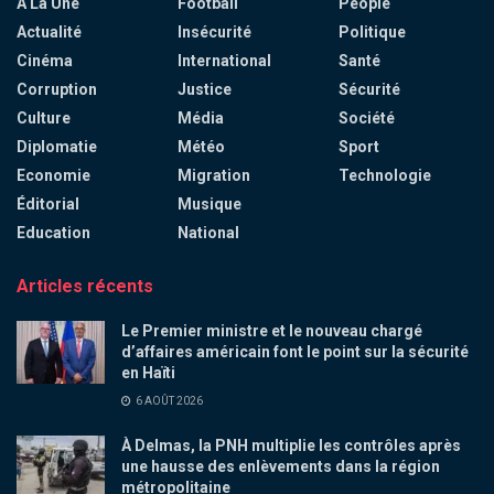
À La Une
Football
People
Actualité
Insécurité
Politique
Cinéma
International
Santé
Corruption
Justice
Sécurité
Culture
Média
Société
Diplomatie
Météo
Sport
Economie
Migration
Technologie
Éditorial
Musique
Education
National
Articles récents
Le Premier ministre et le nouveau chargé
d’affaires américain font le point sur la sécurité
en Haïti
6 AOÛT 2026
À Delmas, la PNH multiplie les contrôles après
une hausse des enlèvements dans la région
métropolitaine