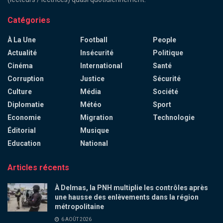
Catégories
À La Une
Football
People
Actualité
Insécurité
Politique
Cinéma
International
Santé
Corruption
Justice
Sécurité
Culture
Média
Société
Diplomatie
Météo
Sport
Economie
Migration
Technologie
Éditorial
Musique
Education
National
Articles récents
À Delmas, la PNH multiplie les contrôles après
une hausse des enlèvements dans la région
métropolitaine
6 AOÛT 2026