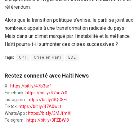
référendum.
Alors que la transition politique s’enlise, le parti se joint aux
nombreux appels à une transformation radicale du pays.
Mais dans un climat marqué par l’instabilité et la méfiance,
Haïti pourra-t-il surmonter ces crises successives ?
Tags:
CPT
Crise en Haïti
EDE
Restez connecté avec Haiti News
X :
https://bit.ly/47b3arf
Facebook:
https://bit.ly/47oc7x0
Instagram :
https://bit.ly/3QC8FIj
Tiktok:
https://bit.ly/47A0wLt
WhatsApp :
https://bit.ly/3MJfmXI
Telegram :
https://bit.ly/3FZBWI8