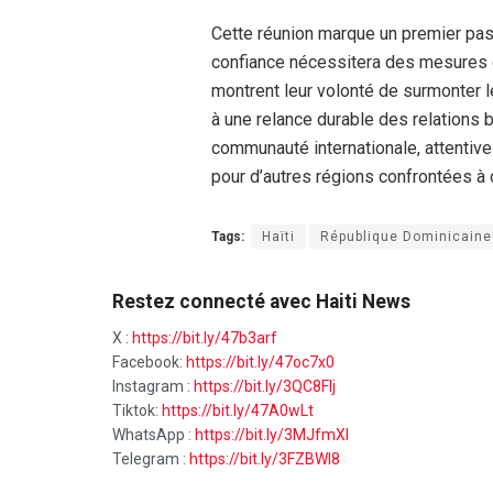
Cette réunion marque un premier pas
confiance nécessitera des mesures c
montrent leur volonté de surmonter leu
à une relance durable des relations bi
communauté internationale, attentiv
pour d’autres régions confrontées à 
Tags:
Haïti
République Dominicaine
Restez connecté avec Haiti News
X :
https://bit.ly/47b3arf
Facebook:
https://bit.ly/47oc7x0
Instagram :
https://bit.ly/3QC8FIj
Tiktok:
https://bit.ly/47A0wLt
WhatsApp :
https://bit.ly/3MJfmXI
Telegram :
https://bit.ly/3FZBWI8