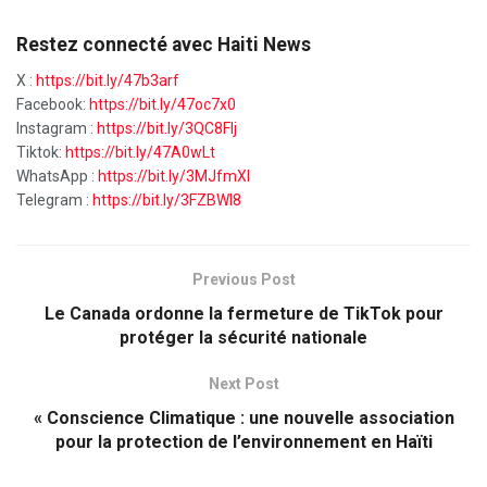
Restez connecté avec Haiti News
X :
https://bit.ly/47b3arf
Facebook:
https://bit.ly/47oc7x0
Instagram :
https://bit.ly/3QC8FIj
Tiktok:
https://bit.ly/47A0wLt
WhatsApp :
https://bit.ly/3MJfmXI
Telegram :
https://bit.ly/3FZBWI8
Previous Post
Le Canada ordonne la fermeture de TikTok pour
protéger la sécurité nationale
Next Post
« Conscience Climatique : une nouvelle association
pour la protection de l’environnement en Haïti