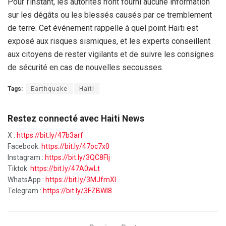
Pour l’instant, les autorités n’ont fourni aucune information
sur les dégâts ou les blessés causés par ce tremblement
de terre. Cet événement rappelle à quel point Haïti est
exposé aux risques sismiques, et les experts conseillent
aux citoyens de rester vigilants et de suivre les consignes
de sécurité en cas de nouvelles secousses.
Tags:
Earthquake
Haïti
Restez connecté avec Haiti News
X :
https://bit.ly/47b3arf
Facebook:
https://bit.ly/47oc7x0
Instagram :
https://bit.ly/3QC8FIj
Tiktok:
https://bit.ly/47A0wLt
WhatsApp :
https://bit.ly/3MJfmXI
Telegram :
https://bit.ly/3FZBWI8