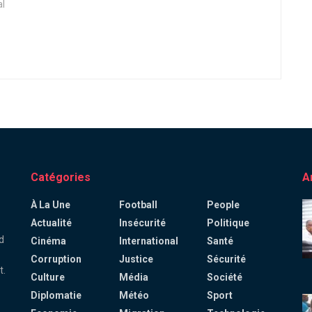
al
Catégories
A
À La Une
Football
People
Actualité
Insécurité
Politique
d
Cinéma
International
Santé
Corruption
Justice
Sécurité
t.
Culture
Média
Société
Diplomatie
Météo
Sport