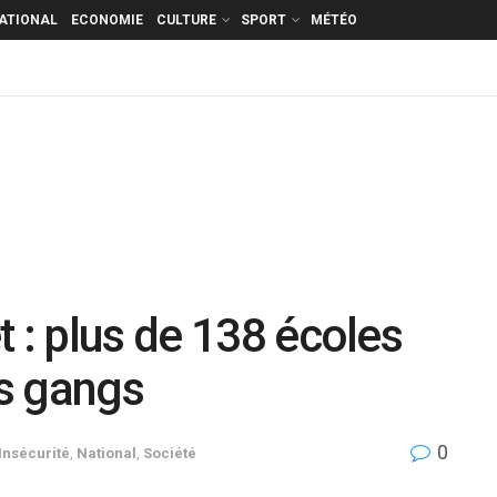
ATIONAL
ECONOMIE
CULTURE
SPORT
MÉTÉO
 : plus de 138 écoles
s gangs
0
Insécurité
,
National
,
Société