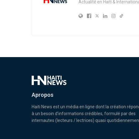
Actualité en Haiti & Internation
Apropos
Haiti News est un média en ligne dont la création répon
à un besoin d’informations crédibles, formulé par des
internautes (lecteurs / lectrices) quasi quotidiennemen