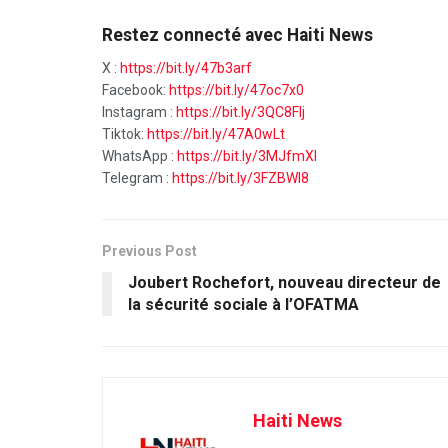
Restez connecté avec Haiti News
X :
https://bit.ly/47b3arf
Facebook:
https://bit.ly/47oc7x0
Instagram :
https://bit.ly/3QC8FIj
Tiktok:
https://bit.ly/47A0wLt
WhatsApp :
https://bit.ly/3MJfmXI
Telegram :
https://bit.ly/3FZBWI8
Previous Post
Joubert Rochefort, nouveau directeur de
la sécurité sociale à l’OFATMA
Haiti News