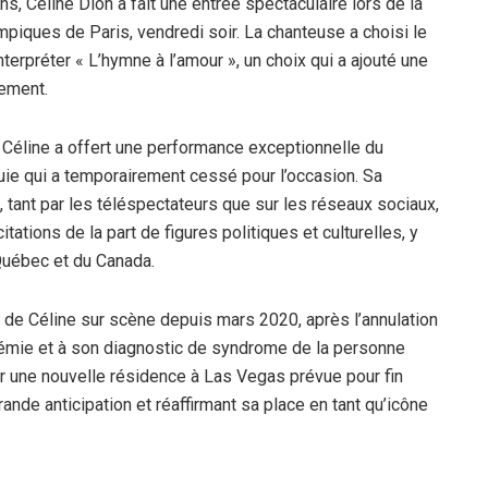
s, Céline Dion a fait une entrée spectaculaire lors de la
piques de Paris, vendredi soir. La chanteuse a choisi le
nterpréter « L’hymne à l’amour », un choix qui a ajouté une
nement.
 Céline a offert une performance exceptionnelle du
luie qui a temporairement cessé pour l’occasion. Sa
, tant par les téléspectateurs que sur les réseaux sociaux,
ations de la part de figures politiques et culturelles, y
Québec et du Canada.
de Céline sur scène depuis mars 2020, après l’annulation
émie et à son diagnostic de syndrome de la personne
r une nouvelle résidence à Las Vegas prévue pour fin
nde anticipation et réaffirmant sa place en tant qu’icône