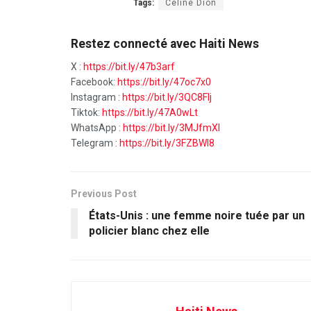
Tags:
Céline Dion
Restez connecté avec Haiti News
X :
https://bit.ly/47b3arf
Facebook:
https://bit.ly/47oc7x0
Instagram :
https://bit.ly/3QC8FIj
Tiktok:
https://bit.ly/47A0wLt
WhatsApp :
https://bit.ly/3MJfmXI
Telegram :
https://bit.ly/3FZBWI8
Previous Post
États-Unis : une femme noire tuée par un
policier blanc chez elle