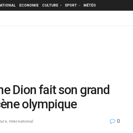
NATIONAL
ECONOMIE
CULTURE
SPORT
MÉTÉO
ne Dion fait son grand
cène olympique
0
ture
,
International