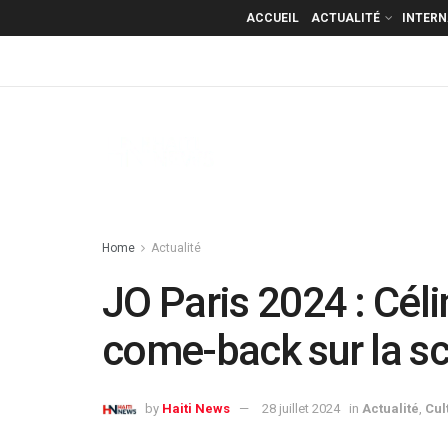
ACCUEIL
ACTUALITÉ
INTER
Home
Actualité
JO Paris 2024 : Céli
come-back sur la s
by
Haiti News
28 juillet 2024
in
Actualité
,
Cul