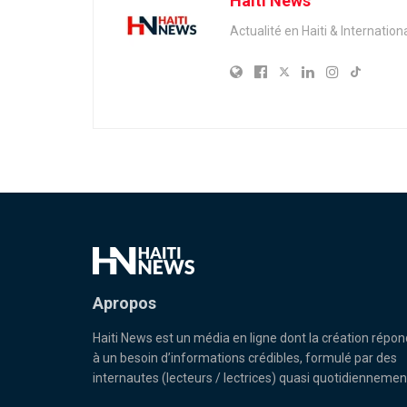
Haiti News
Actualité en Haiti & Internation
Apropos
Haiti News est un média en ligne dont la création répon
à un besoin d’informations crédibles, formulé par des
internautes (lecteurs / lectrices) quasi quotidiennemen