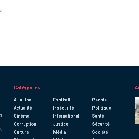
al
Catégories
A
À La Une
Football
People
Actualité
Insécurité
Politique
d
Cinéma
International
Santé
Corruption
Justice
Sécurité
t.
Culture
Média
Société