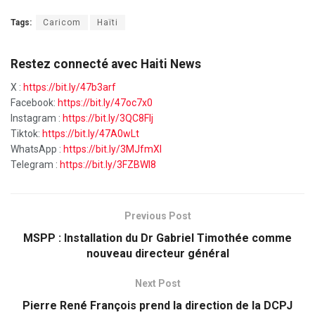
Tags:
Caricom
Haïti
Restez connecté avec Haiti News
X :
https://bit.ly/47b3arf
Facebook:
https://bit.ly/47oc7x0
Instagram :
https://bit.ly/3QC8FIj
Tiktok:
https://bit.ly/47A0wLt
WhatsApp :
https://bit.ly/3MJfmXI
Telegram :
https://bit.ly/3FZBWI8
Previous Post
MSPP : Installation du Dr Gabriel Timothée comme
nouveau directeur général
Next Post
Pierre René François prend la direction de la DCPJ