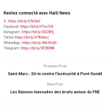
Restez connecté avec Haiti News
X :
https://bit.ly/47b3arf
Facebook:
https://bit.ly/47oc7x0
Instagram :
https://bit.ly/3QC8FIj
Tiktok:
https://bit.ly/47A0wLt
WhatsApp :
https://bit.ly/3MJfmXI
Telegram :
https://bit.ly/3FZBWI8
Previous Post
Saint-Marc : Sit-in contre l’insécurité à Pont-Sondé
Next Post
Les Raisons inavouées des bruits autour du FNE