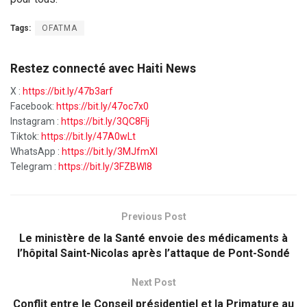
Tags:
OFATMA
Restez connecté avec Haiti News
X :
https://bit.ly/47b3arf
Facebook:
https://bit.ly/47oc7x0
Instagram :
https://bit.ly/3QC8FIj
Tiktok:
https://bit.ly/47A0wLt
WhatsApp :
https://bit.ly/3MJfmXI
Telegram :
https://bit.ly/3FZBWI8
Previous Post
Le ministère de la Santé envoie des médicaments à
l’hôpital Saint-Nicolas après l’attaque de Pont-Sondé
Next Post
Conflit entre le Conseil présidentiel et la Primature au