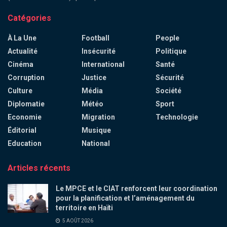
Catégories
À La Une
Football
People
Actualité
Insécurité
Politique
Cinéma
International
Santé
Corruption
Justice
Sécurité
Culture
Média
Société
Diplomatie
Météo
Sport
Economie
Migration
Technologie
Éditorial
Musique
Education
National
Articles récents
Le MPCE et le CIAT renforcent leur coordination
pour la planification et l’aménagement du
territoire en Haïti
5 AOÛT 2026