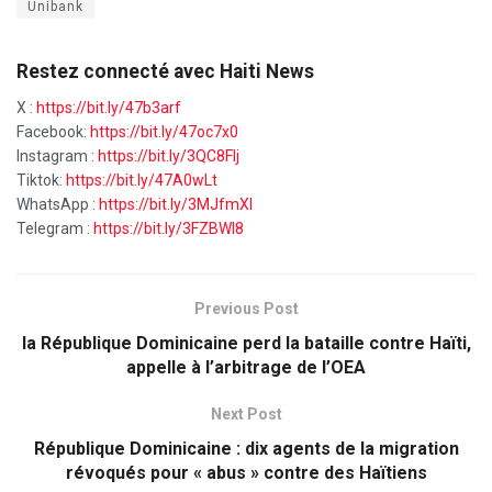
Unibank
Restez connecté avec Haiti News
X :
https://bit.ly/47b3arf
Facebook:
https://bit.ly/47oc7x0
Instagram :
https://bit.ly/3QC8FIj
Tiktok:
https://bit.ly/47A0wLt
WhatsApp :
https://bit.ly/3MJfmXI
Telegram :
https://bit.ly/3FZBWI8
Previous Post
la République Dominicaine perd la bataille contre Haïti,
appelle à l’arbitrage de l’OEA
Next Post
République Dominicaine : dix agents de la migration
révoqués pour « abus » contre des Haïtiens