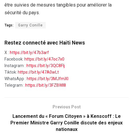
être suivies de mesures tangibles pour améliorer la
sécurité du pays.
Tags:
Garry Conille
Restez connecté avec Haiti News
X :
https://bit.ly/47b3arf
Facebook:
https://bit.ly/47oc7x0
Instagram :
https://bit.ly/3QC8FIj
Tiktok:
https://bit.ly/47A0wLt
WhatsApp :
https://bit.ly/3MJfmXI
Telegram :
https://bit.ly/3FZBWI8
Previous Post
Lancement du « Forum Citoyen » à Kenscoff : Le
Premier Ministre Garry Conille discute des enjeux
nationaux