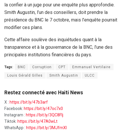
la confier à un juge pour une enquête plus approfondie.
Smith Augustin, l’un des conseillers, doit prendre la
présidence du BNC le 7 octobre, mais l’enquête pourrait
modifier ces plans.
Cette affaire soulève des inquiétudes quant à la
transparence et à la gouvernance de la BNC, l’une des
principales institutions financières du pays.
Tags:
BNC
Corruption
CPT
Emmanuel Vertilaire
Louis Gérald Gilles
Smith Augustin
ULCC
Restez connecté avec Haiti News
X :
https://bit.ly/47b3arf
Facebook:
https://bit.ly/47oc7x0
Instagram :
https://bit.ly/3QC8FIj
Tiktok:
https://bit.ly/47A0wLt
WhatsApp :
https://bit.ly/3MJfmXI