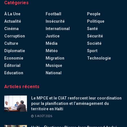
Catégories
À La Une
Football
People
Actualité
Insécurité
Politique
Cinéma
International
Santé
Corruption
Justice
Sécurité
Culture
Média
Société
Diplomatie
Météo
Sport
Economie
Migration
Technologie
Éditorial
Musique
Education
National
Articles récents
Le MPCE et le CIAT renforcent leur coordination
pour la planification et l’aménagement du
territoire en Haïti
5 AOÛT 2026