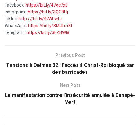
Facebook:
https://bit.ly/47oc7x0
Instagram :
https://bit.ly/3QC8FIj
Tiktok:
https://bit.ly/47A0wLt
WhatsApp :
https://bit.ly/3MJfmXI
Telegram :
https://bit.ly/3FZBWI8
Previous Post
Tensions à Delmas 32 : l’accès à Christ-Roi bloqué par
des barricades
Next Post
La manifestation contre l’insécurité annulée à Canapé-
Vert