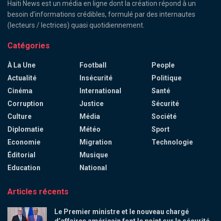
Haiti News est un média en ligne dont la création répond à un
besoin d’informations crédibles, formulé par des internautes
(lecteurs / lectrices) quasi quotidiennement.
Catégories
À La Une
Football
People
Actualité
Insécurité
Politique
Cinéma
International
Santé
Corruption
Justice
Sécurité
Culture
Média
Société
Diplomatie
Météo
Sport
Economie
Migration
Technologie
Éditorial
Musique
Education
National
Articles récents
Le Premier ministre et le nouveau chargé
d’affaires américain font le point sur la sécurité