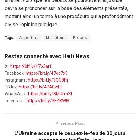
affaire. Alors que les débats se poursuivent, la justice
devra se prononcer sur la base des éléments présentés,
mettant ainsi un terme à une procédure qui a profondément
divisé l’opinion publique.
Tags:
Argentine
Maradona
Proces
Restez connecté avec Haiti News
X :
https://bit.ly/47b3arf
Facebook:
https://bit.ly/47oc7x0
Instagram :
https://bit.ly/3QC8FIj
Tiktok:
https://bit.ly/47A0wLt
WhatsApp :
https://bit.ly/3MJfmXI
Telegram :
https://bit.ly/3FZBWI8
Previous Post
L’Ukraine accepte le cessez-le-feu de 30 jours