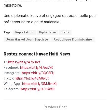
migratoire.
Une diplomatie active et engagée est essentielle pour
préserver notre dignité nationale.
Tags:
Déportation
Diplomatie
Haïti
Jean Harvel Jean Baptiste
République Dominicaine
Restez connecté avec Haiti News
X :
https://bit.ly/47b3arf
Facebook:
https://bit.ly/47oc7x0
Instagram :
https://bit.ly/3QC8FIj
Tiktok:
https://bit.ly/47A0wLt
WhatsApp :
https://bit.ly/3MJfmXI
Telegram :
https://bit.ly/3FZBWI8
Previous Post