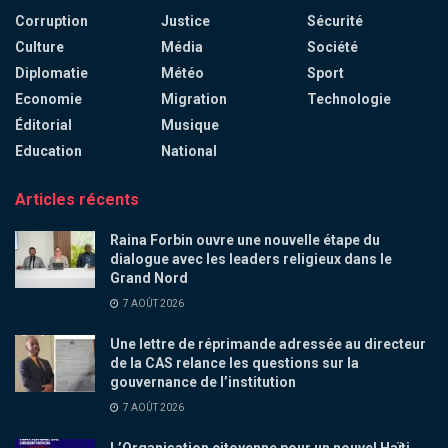
Corruption
Justice
Sécurité
Culture
Média
Société
Diplomatie
Météo
Sport
Economie
Migration
Technologie
Éditorial
Musique
Education
National
Articles récents
Raina Forbin ouvre une nouvelle étape du
dialogue avec les leaders religieux dans le
Grand Nord
7 AOÛT 2026
Une lettre de réprimande adressée au directeur
de la CAS relance les questions sur la
gouvernance de l’institution
7 AOÛT 2026
L’Organisation citoyenne pour un nouvel Haïti