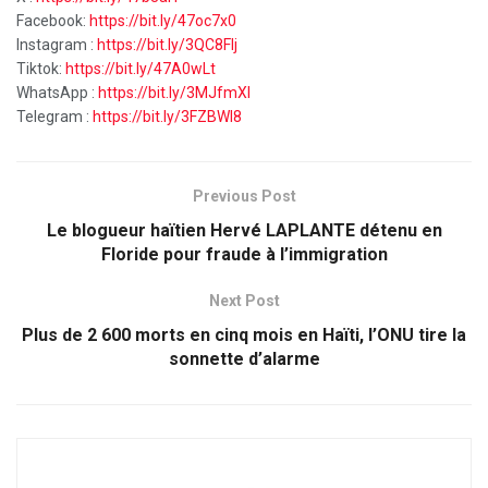
Facebook:
https://bit.ly/47oc7x0
Instagram :
https://bit.ly/3QC8FIj
Tiktok:
https://bit.ly/47A0wLt
WhatsApp :
https://bit.ly/3MJfmXI
Telegram :
https://bit.ly/3FZBWI8
Previous Post
Le blogueur haïtien Hervé LAPLANTE détenu en
Floride pour fraude à l’immigration
Next Post
Plus de 2 600 morts en cinq mois en Haïti, l’ONU tire la
sonnette d’alarme