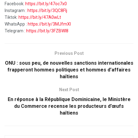
Facebook:
https://bit.ly/47oc7x0
Instagram :
https://bit.ly/3QC8FIj
Tiktok:
https://bit.ly/47A0wLt
WhatsApp :
https://bit.ly/3MJfmXI
Telegram :
https://bit.ly/3FZBWI8
Previous Post
ONU : sous peu, de nouvelles sanctions internationales
frapperont hommes politiques et hommes d’affaires
haïtiens
Next Post
En réponse à la République Dominicaine, le Ministère
du Commerce recense les producteurs d’œufs
haïtiens