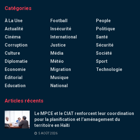
Catégories
À La Une
Football
People
Actualité
Insécurité
Politique
Cinéma
International
Santé
Corruption
Justice
Sécurité
Culture
Média
Société
Diplomatie
Météo
Sport
Economie
Migration
Technologie
Éditorial
Musique
Education
National
Articles récents
Le MPCE et le CIAT renforcent leur coordination
pour la planification et l’aménagement du
territoire en Haïti
5 AOÛT 2026