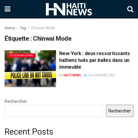
Home
Tag
Chinwai Mode
Étiquette :
Chinwai Mode
New-York : deux ressortissants
INTERNATIONAL
haïtiens tués par balles dans un
immeuble
BY
HAITI NEWS
5 NOVEMBRE 2023
Rechercher
Rechercher
Recent Posts