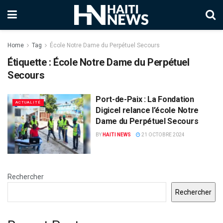
Home
Tag
École Notre Dame du Perpétuel Secours
Étiquette :
École Notre Dame du Perpétuel
Secours
Port-de-Paix : La Fondation
ACTUALITÉ
Digicel relance l’école Notre
Dame du Perpétuel Secours
BY
HAITI NEWS
21 OCTOBRE 2024
Rechercher
Rechercher