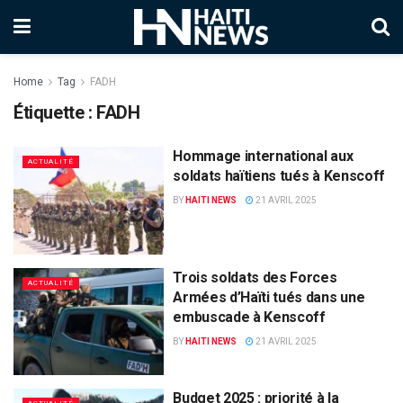
Home
Tag
FADH
Étiquette :
FADH
Hommage international aux
ACTUALITÉ
soldats haïtiens tués à Kenscoff
BY
HAITI NEWS
21 AVRIL 2025
Trois soldats des Forces
ACTUALITÉ
Armées d’Haïti tués dans une
embuscade à Kenscoff
BY
HAITI NEWS
21 AVRIL 2025
Budget 2025 : priorité à la