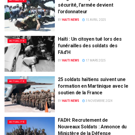
ACTUALITÉ
sécurité, l’armée devient
l’ordonnateur
BY
HAITI NEWS
15 AVRIL 2025
Haïti : Un citoyen tué lors des
ACTUALITÉ
funérailles des soldats des
FAd’H
BY
HAITI NEWS
17 MARS 2025
25 soldats haïtiens suivent une
ACTUALITÉ
formation en Martinique avec le
soutien de la France
BY
HAITI NEWS
3 NOVEMBRE 2024
FADH: Recrutement de
ACTUALITÉ
Nouveaux Soldats : Annonce du
Ministère de la Défense