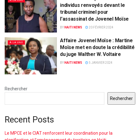
À LA UNE
individus renvoyés devant le
tribunal criminel pour
l’assassinat de Jovenel Moïse
BY
HAITI NEWS
20 FÉVRIER 2024
Affaire Jovenel Moïse : Martine
À LA UNE
Moïse met en doute la crédibilité
du juge Walther W. Voltaire
BY
HAITI NEWS
5 JANVIER 2024
Rechercher
Rechercher
Recent Posts
Le MPCE et le CIAT renforcent leur coordination pour la
planification et l’aménagement du territoire en Haïti