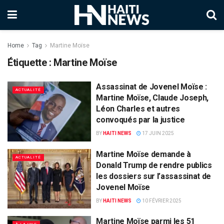
Home
Tag
Martine Moïse
Étiquette :
Martine Moïse
Assassinat de Jovenel Moïse :
ACTUALITÉ
Martine Moïse, Claude Joseph,
Léon Charles et autres
convoqués par la justice
BY
HAITI NEWS
17 JUIN 2025
Martine Moïse demande à
ACTUALITÉ
Donald Trump de rendre publics
les dossiers sur l’assassinat de
Jovenel Moïse
BY
HAITI NEWS
10 FÉVRIER 2025
Martine Moïse parmi les 51