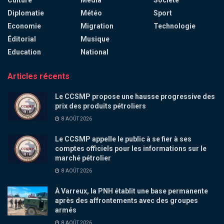
Culture
Média
Société
Diplomatie
Météo
Sport
Economie
Migration
Technologie
Éditorial
Musique
Education
National
Articles récents
Le CCSMP propose une hausse progressive des
prix des produits pétroliers
8 AOÛT 2026
Le CCSMP appelle le public à se fier à ses
comptes officiels pour les informations sur le
marché pétrolier
8 AOÛT 2026
À Varreux, la PNH établit une base permanente
après des affrontements avec des groupes
armés
8 AOÛT 2026