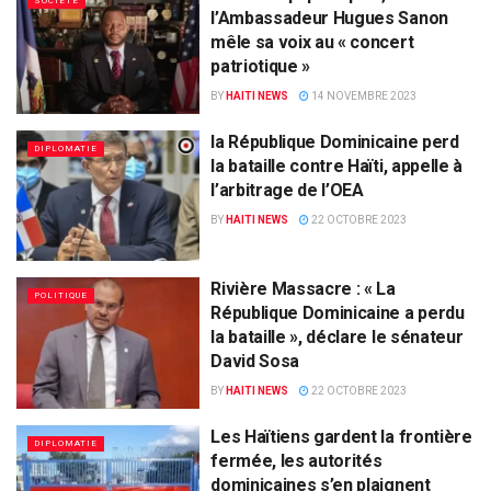
SOCIÉTÉ
l’Ambassadeur Hugues Sanon
mêle sa voix au « concert
patriotique »
BY
HAITI NEWS
14 NOVEMBRE 2023
la République Dominicaine perd
DIPLOMATIE
la bataille contre Haïti, appelle à
l’arbitrage de l’OEA
BY
HAITI NEWS
22 OCTOBRE 2023
Rivière Massacre : « La
POLITIQUE
République Dominicaine a perdu
la bataille », déclare le sénateur
David Sosa
BY
HAITI NEWS
22 OCTOBRE 2023
Les Haïtiens gardent la frontière
DIPLOMATIE
fermée, les autorités
dominicaines s’en plaignent