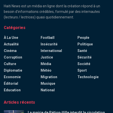
Haiti News est un média en ligne dont la création répond à un
besoin d’informations crédibles, formulé par des internautes
(lecteurs / lectrices) quasi quotidiennement.
Catégories
À La Une
Football
People
Actualité
Insécurité
Politique
Cinéma
International
Santé
Corruption
Justice
Sécurité
Culture
Média
Société
Diplomatie
Météo
Sport
Economie
Migration
Technologie
Éditorial
Musique
Education
National
Articles récents
La mairie de Pétion-Ville interdit la circulation