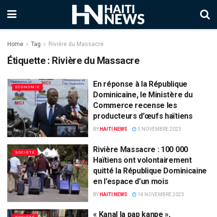
Home
Tag
Rivière du Massacre
Étiquette :
Rivière du Massacre
En réponse à la République
ECONOMIE
Dominicaine, le Ministère du
Commerce recense les
producteurs d’œufs haïtiens
BY
HAITI NEWS
5 NOVEMBRE 2023
Rivière Massacre : 100 000
SOCIÉTÉ
Haïtiens ont volontairement
quitté la République Dominicaine
en l’espace d’un mois
BY
HAITI NEWS
14 NOVEMBRE 2023
« Kanal la pap kanpe »,