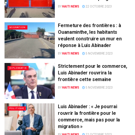
BY
HAITI NEWS
22 OCTOBRE 2023
Fermeture des frontières : à
MIGRATION
Ouanaminthe, les habitants
veulent construire un mur en
réponse à Luis Abinader
BY
HAITI NEWS
5 NOVEMBRE 2023
Strictement pour le commerce,
DIPLOMATIE
Luis Abinader rouvrira la
frontière cette semaine
BY
HAITI NEWS
5 NOVEMBRE 2023
Luis Abinader : « Je pourrai
POLITIQUE
rouvrir la frontière pour le
commerce, mais pas pour la
migration »
BY
HAITI NEWS
22 OCTOBRE 2023