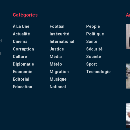
Catégories
A
À La Une
Football
People
Actualité
Insécurité
Politique
d
Cinéma
International
Santé
Corruption
Justice
Sécurité
t.
Culture
Média
Société
Diplomatie
Météo
Sport
Economie
Migration
Technologie
Éditorial
Musique
Education
National