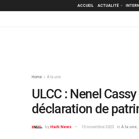
ACCUEIL
ACTUALITÉ
INTER
Home
À la une
ULCC : Nenel Cassy 
déclaration de patri
by
Haiti News
15 novembre 2023
in
À la une
,