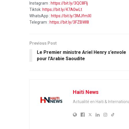
Instagram :
https://bit.ly/3QC8FIj
Tiktok:
https://bit.ly/47A0wLt
WhatsApp :
https://bit.ly/3MJfmXI
Telegram :
https://bit.ly/3FZBWI8
Previous Post
Le Premier ministre Ariel Henry s’envole
pour l’Arabie Saoudite
Haiti News
Actualité en Haiti & Internation