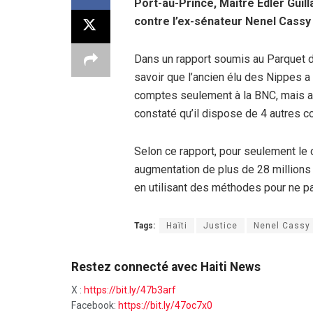
Port-au-Prince, Maître Edler Gui
contre l’ex-sénateur Nenel Cassy
Dans un rapport soumis au Parquet d
savoir que l’ancien élu des Nippes a 
comptes seulement à la BNC, mais apr
constaté qu’il dispose de 4 autres co
Selon ce rapport, pour seulement le 
augmentation de plus de 28 millions 
en utilisant des méthodes pour ne p
Tags:
Haïti
Justice
Nenel Cassy
Restez connecté avec Haiti News
X :
https://bit.ly/47b3arf
Facebook:
https://bit.ly/47oc7x0