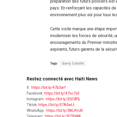
préparation des futurs policiers est e
pays. En renforçant les capacités de
environnement plus sûr pour tous les
Cette visite marque une étape import
moderniser les forces de sécurité, u
encouragements du Premier ministre 
aspirants, futurs garants de la sécuri
Tags:
Garry Conille
Restez connecté avec Haiti News
X :
https://bit.ly/47b3arf
Facebook:
https://bit.ly/47oc7x0
Instagram :
https://bit.ly/3QC8FIj
Tiktok:
https://bit.ly/47A0wLt
WhatsApp :
https://bit.ly/3MJfmXI
Telegram :
https://bit.ly/3FZBWI8