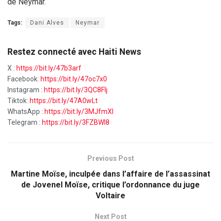
de Neymar.
Tags:
Dani Alves
Neymar
Restez connecté avec Haiti News
X :
https://bit.ly/47b3arf
Facebook:
https://bit.ly/47oc7x0
Instagram :
https://bit.ly/3QC8FIj
Tiktok:
https://bit.ly/47A0wLt
WhatsApp :
https://bit.ly/3MJfmXI
Telegram :
https://bit.ly/3FZBWI8
Previous Post
Martine Moïse, inculpée dans l’affaire de l’assassinat
de Jovenel Moïse, critique l’ordonnance du juge
Voltaire
Next Post