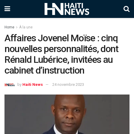
Home
À la une
Affaires Jovenel Moïse : cinq
nouvelles personnalités, dont
Rénald Lubérice, invitées au
cabinet d’instruction
by
Haiti News
24 novembre 2023