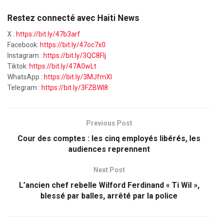
Restez connecté avec Haiti News
X :
https://bit.ly/47b3arf
Facebook:
https://bit.ly/47oc7x0
Instagram :
https://bit.ly/3QC8FIj
Tiktok:
https://bit.ly/47A0wLt
WhatsApp :
https://bit.ly/3MJfmXI
Telegram :
https://bit.ly/3FZBWI8
Previous Post
Cour des comptes : les cinq employés libérés, les
audiences reprennent
Next Post
L’ancien chef rebelle Wilford Ferdinand « Ti Wil »,
blessé par balles, arrêté par la police