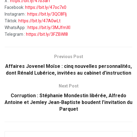
X :
https://bit.ly/47b3arf
Facebook:
https://bit.ly/47oc7x0
Instagram :
https://bit.ly/3QC8FIj
Tiktok:
https://bit.ly/47A0wLt
WhatsApp :
https://bit.ly/3MJfmXI
Telegram :
https://bit.ly/3FZBWI8
Previous Post
Affaires Jovenel Moïse : cinq nouvelles personnalités,
dont Rénald Lubérice, invitées au cabinet d’instruction
Next Post
Corruption : Stéphanie Mondestin libérée, Alfredo
Antoine et Jemley Jean-Baptiste boudent l’invitation du
Parquet