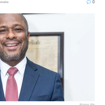
0
omatie
#image_title