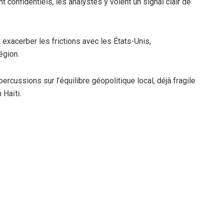
t confidentiels, les analystes y voient un signal clair de
 exacerber les frictions avec les États-Unis,
égion.
rcussions sur l’équilibre géopolitique local, déjà fragile
 Haïti.