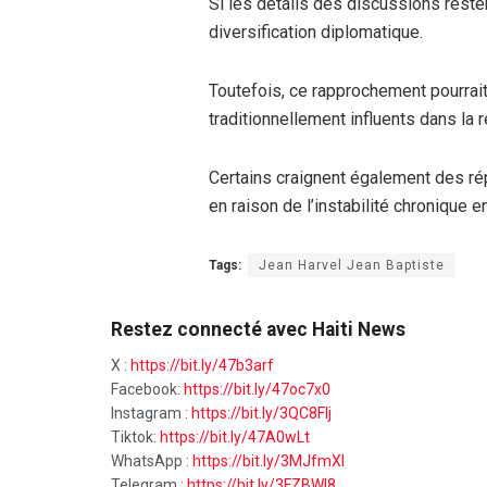
Si les détails des discussions resten
diversification diplomatique.
Toutefois, ce rapprochement pourrait
traditionnellement influents dans la r
Certains craignent également des répe
en raison de l’instabilité chronique en
Tags:
Jean Harvel Jean Baptiste
Restez connecté avec Haiti News
X :
https://bit.ly/47b3arf
Facebook:
https://bit.ly/47oc7x0
Instagram :
https://bit.ly/3QC8FIj
Tiktok:
https://bit.ly/47A0wLt
WhatsApp :
https://bit.ly/3MJfmXI
Telegram :
https://bit.ly/3FZBWI8