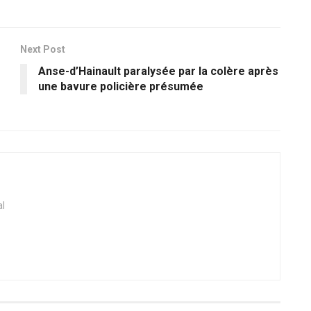
Next Post
Anse-d’Hainault paralysée par la colère après
une bavure policière présumée
al