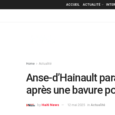
ACCUEIL
ACTUALITÉ
INTE
Home
Actualité
Anse-d’Hainault para
après une bavure p
by
Haiti News
12 mai 2025
in
Actualité