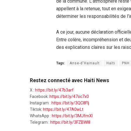
de la commune. L’atmosphère reste 
appellent à la retenue, tout en exige
déterminer les responsabilités de l’i
A ce jour, aucune déclaration officiel
Entre colère, incompréhension et deui
des explications claires sur les rais
Tags:
Anse-d'Hainault
Haïti
PNH
Restez connecté avec Haiti News
X :
https://bit.ly/47b3arf
Facebook:
https://bit.ly/47oc7x0
Instagram :
https://bit.ly/3QC8FIj
Tiktok:
https://bit.ly/47A0wLt
WhatsApp :
https://bit.ly/3MJfmXI
Telegram :
https://bit.ly/3FZBWI8