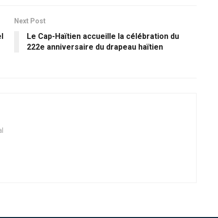
Next Post
l
Le Cap-Haïtien accueille la célébration du
222e anniversaire du drapeau haïtien
al