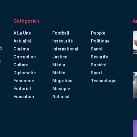
Catégories
A
À La Une
Football
People
Actualité
Insécurité
Politique
d
Cinéma
International
Santé
Corruption
Justice
Sécurité
t.
Culture
Média
Société
Diplomatie
Météo
Sport
Economie
Migration
Technologie
Éditorial
Musique
Education
National