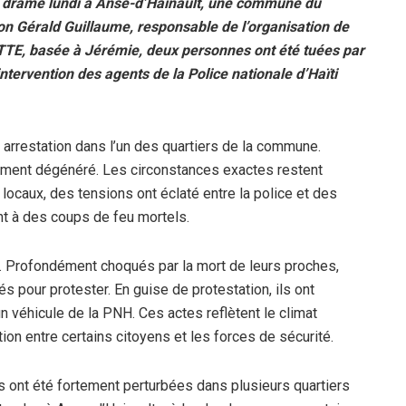
au drame lundi à Anse-d’Hainault, une commune du
n Gérald Guillaume, responsable de l’organisation de
TTE, basée à Jérémie, deux personnes ont été tuées par
intervention des agents de la Police nationale d’Haïti
e arrestation dans l’un des quartiers de la commune.
idement dégénéré. Les circonstances exactes restent
ocaux, des tensions ont éclaté entre la police et des
t à des coups de feu mortels.
ir. Profondément choqués par la mort de leurs proches,
s pour protester. En guise de protestation, ils ont
un véhicule de la PNH. Ces actes reflètent le climat
ion entre certains citoyens et les forces de sécurité.
s ont été fortement perturbées dans plusieurs quartiers